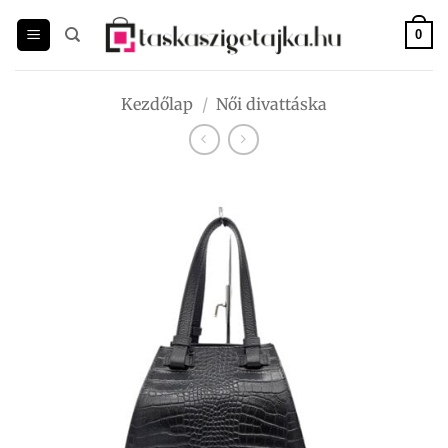
Skip
to
0
content
Kezdőlap
/
Női divattáska