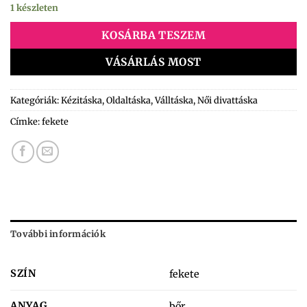
1 készleten
KOSÁRBA TESZEM
VÁSÁRLÁS MOST
Kategóriák:
Kézitáska
,
Oldaltáska
,
Válltáska
,
Női divattáska
Címke:
fekete
További információk
SZÍN
fekete
ANYAG
bőr