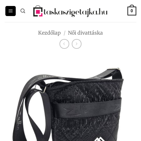
Skip
to
0
content
Kezdőlap
/
Női divattáska