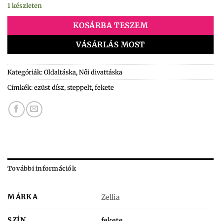
1 készleten
KOSÁRBA TESZEM
VÁSÁRLÁS MOST
Kategóriák:
Oldaltáska
,
Női divattáska
Címkék:
ezüst dísz
,
steppelt
,
fekete
További információk
MÁRKA
Zellia
SZÍN
fekete