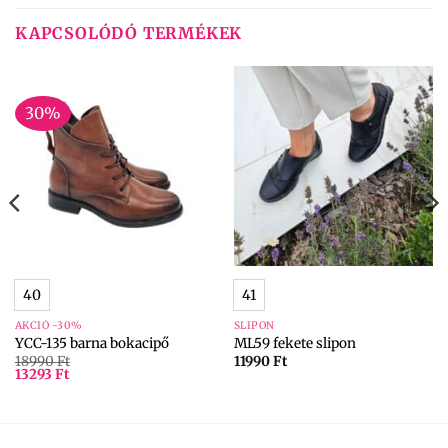
KAPCSOLÓDÓ TERMÉKEK
30%
40
41
AKCIÓ -30%
SLIPON
YCC-135 barna bokacipő
ML59 fekete slipon
18990
Ft
11990
Ft
13293
Ft