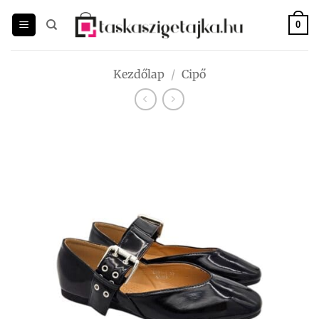
Skip
to
0
content
Kezdőlap
/
Cipő