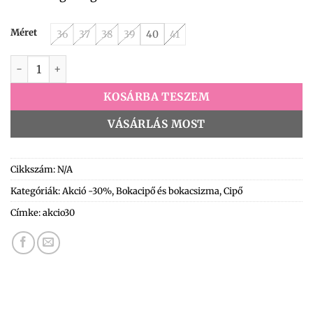
Méret
36
37
38
39
40
41
YCC-135 barna bokacipő mennyiség
KOSÁRBA TESZEM
VÁSÁRLÁS MOST
Cikkszám:
N/A
Kategóriák:
Akció -30%
,
Bokacipő és bokacsizma
,
Cipő
Címke:
akcio30