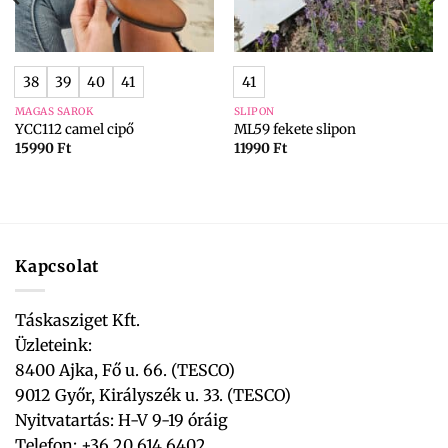
38
39
40
41
41
MAGAS SAROK
SLIPON
YCC112 camel cipő
ML59 fekete slipon
15990
Ft
11990
Ft
Kapcsolat
Táskasziget Kft.
Üzleteink:
8400 Ajka, Fő u. 66. (TESCO)
9012 Győr, Királyszék u. 33. (TESCO)
Nyitvatartás: H-V 9-19 óráig
Telefon: +36 20 614 6402