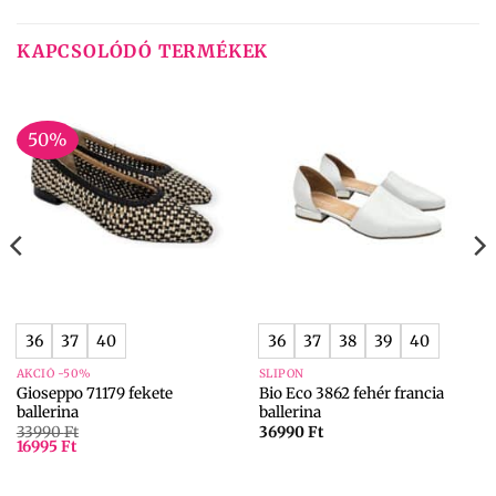
KAPCSOLÓDÓ TERMÉKEK
50%
36
37
40
36
37
38
39
40
AKCIÓ -50%
SLIPON
Gioseppo 71179 fekete
Bio Eco 3862 fehér francia
ballerina
ballerina
33990
Ft
36990
Ft
16995
Ft