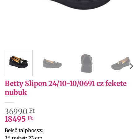
Betty Slipon 24/10-10/0691 cz fekete
nubuk
36990
Ft
18495
Ft
Belső talphossz:
36 méret: 23 cm