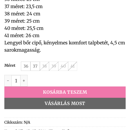
37 méret: 23,5 cm
38 méret: 24 cm
39 méret: 25 cm
40 méret: 25,5 cm
41 méret: 26 cm
Lengyel bőr cipő, kényelmes komfort talpbetét, 4,5 cm
sarokmagasság.
Méret
36
37
38
39
40
41
Betty Slipon 24/10-10/0691 cz fekete nubuk mennyiség
KOSÁRBA TESZEM
VÁSÁRLÁS MOST
Cikkszám:
N/A