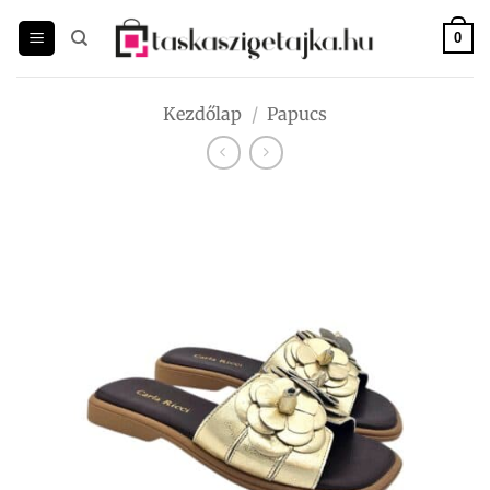
Skip
to
0
content
Kezdőlap
/
Papucs