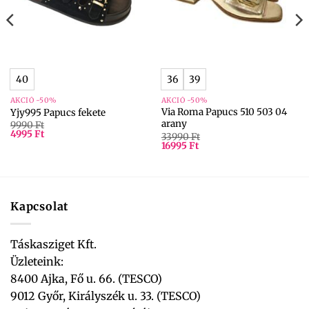
40
36
39
AKCIÓ -50%
AKCIÓ -50%
Via Roma Papucs 510 503 04
Yjy995 Papucs fekete
arany
9990
Ft
4995
Ft
33990
Ft
16995
Ft
Kapcsolat
Táskasziget Kft.
Üzleteink:
8400 Ajka, Fő u. 66. (TESCO)
9012 Győr, Királyszék u. 33. (TESCO)