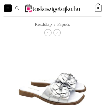
Skip
to
0
content
Kezdőlap
/
Papucs