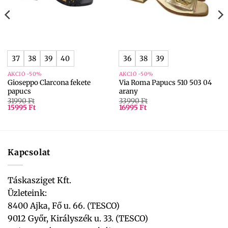
37
38
39
40
36
38
39
AKCIÓ -50%
AKCIÓ -50%
Gioseppo Clarcona fekete
Via Roma Papucs 510 503 04
papucs
arany
31990
Ft
33990
Ft
15995
Ft
16995
Ft
Kapcsolat
Táskasziget Kft.
Üzleteink:
8400 Ajka, Fő u. 66. (TESCO)
9012 Győr, Királyszék u. 33. (TESCO)