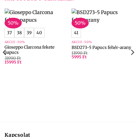
50%
50%
37
38
39
40
41
AKCIÓ -50%
AKCIÓ -50%
Gioseppo Clarcona fekete
BSD273-5 Papucs fehér-arany
papucs
11990
Ft
5995
Ft
31990
Ft
15995
Ft
Kapcsolat