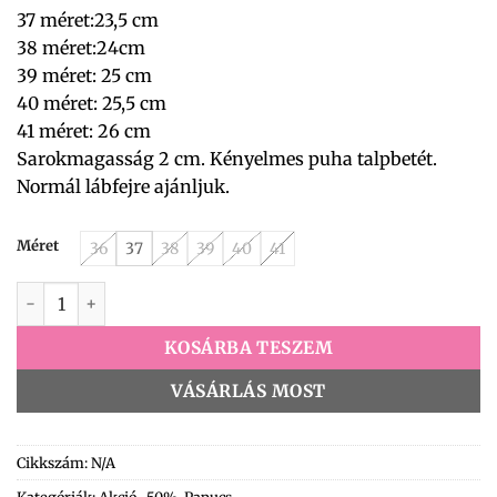
37 méret:23,5 cm
38 méret:24cm
39 méret: 25 cm
40 méret: 25,5 cm
41 méret: 26 cm
Sarokmagasság 2 cm. Kényelmes puha talpbetét.
Normál lábfejre ajánljuk.
Méret
36
37
38
39
40
41
CD5312-2 Papucs fehér mennyiség
KOSÁRBA TESZEM
VÁSÁRLÁS MOST
Cikkszám:
N/A
Kategóriák:
Akció -50%
,
Papucs