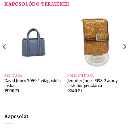
KAPCSOLÓDÓ TERMÉKEK
KÉZITÁSKA
NŐI DIVATTÁSKA
David Jones 7059-1 világoskék
Jennifer Jones 5198-2 arany
táska
lakk bőr pénztárca
15190
Ft
9240
Ft
Kapcsolat