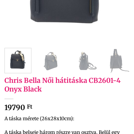
Chris Bella Női hátitáska CB2601-4
Onyx Black
19790
Ft
A táska mérete (26x28x10cm):
A táska belseje három részre van osztva. Belül egy