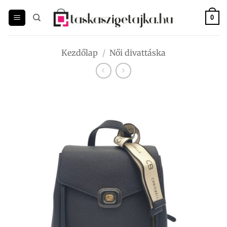
Skip
to
0
content
Kezdőlap
/
Női divattáska