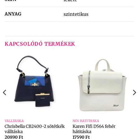
ANYAG
szintetikus
KAPCSOLÓDÓ TERMÉKEK
VÁLLTÁSKA
NŐI HÁTITÁSKA
Chrisbella CB2400-2 sötétkék
Karen Fifi D564 fehér
válltáska
hátitáska
20890
Ft
17590
Ft