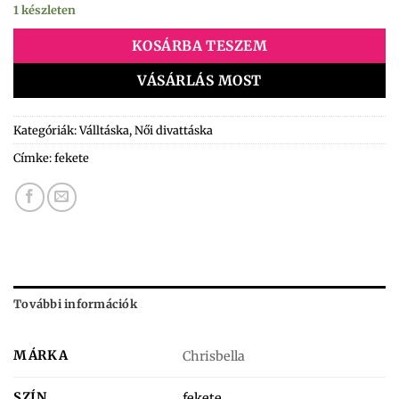
1 készleten
KOSÁRBA TESZEM
VÁSÁRLÁS MOST
Kategóriák:
Válltáska
,
Női divattáska
Címke:
fekete
További információk
MÁRKA
Chrisbella
SZÍN
fekete