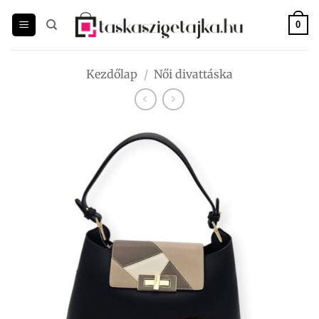
Skip
to
0
content
Kezdőlap
/
Női divattáska