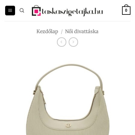
Skip
to
0
content
Kezdőlap
/
Női divattáska