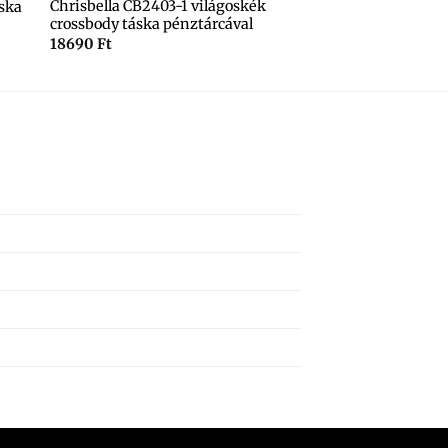
Chrisbella CB2403-1 világoskék
ska
crossbody táska pénztárcával
18690
Ft