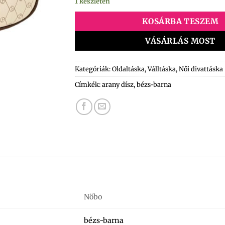
1 készleten
KOSÁRBA TESZEM
VÁSÁRLÁS MOST
Kategóriák:
Oldaltáska
,
Válltáska
,
Női divattáska
Címkék:
arany dísz
,
bézs-barna
Nöbo
bézs-barna