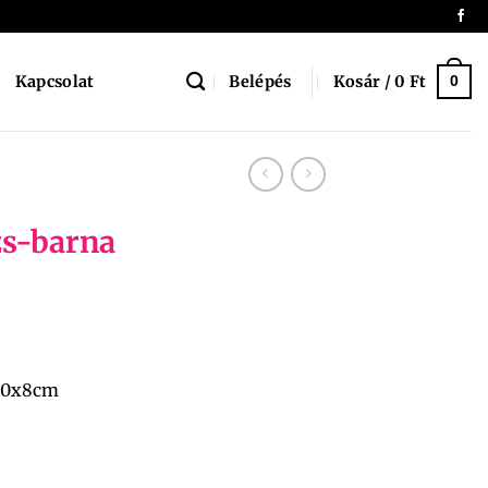
Belépés
Kosár /
0
Ft
Kapcsolat
0
s-barna
-20x8cm