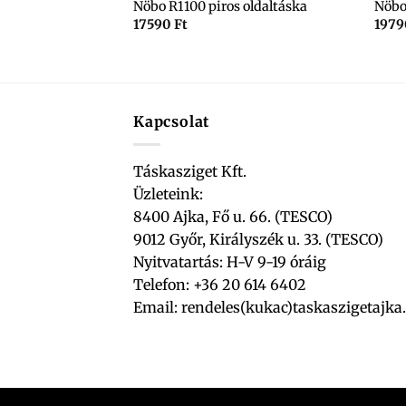
bézs válltáska
Nöbo R1100 piros oldaltáska
Nöbo
17590
Ft
197
Kapcsolat
Táskasziget Kft.
Üzleteink:
8400 Ajka, Fő u. 66. (TESCO)
9012 Győr, Királyszék u. 33. (TESCO)
Nyitvatartás: H-V 9-19 óráig
Telefon: +36 20 614 6402
Email:
rendeles(kukac)taskaszigetajka