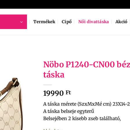
Termékek
Cipő
Női divattáska
Akció
Nöbo P1240-CN00 béz
táska
19990
Ft
A táska mérete (SzxMxMé cm) 23X14
A táska belseje egyterű
Belsejében 2 kisebb zseb található,