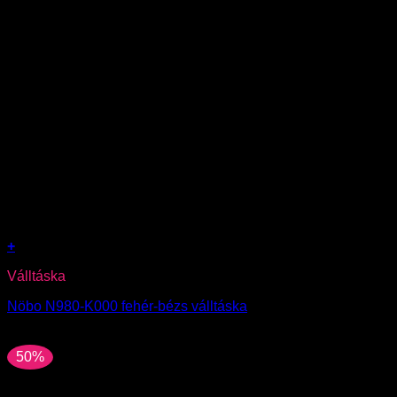
+
Válltáska
Nöbo N980-K000 fehér-bézs válltáska
20990
Ft
50%