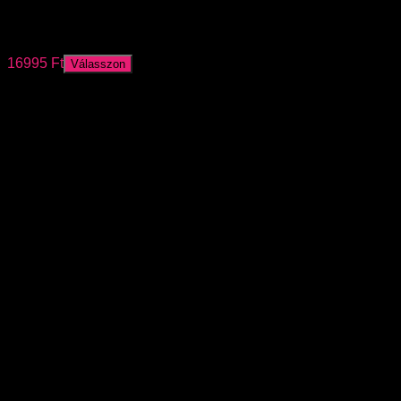
Filippo DP6792/25 Wh fehér sneaker
33990
Ft
16995
Ft
Válasszon