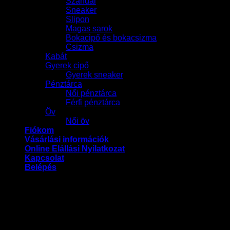
Szandál
Sneaker
Slipon
Magas sarok
Bokacipő és bokacsizma
Csizma
Kabát
Gyerek cipő
Gyerek sneaker
Pénztárca
Női pénztárca
Férfi pénztárca
Öv
Női öv
Fiókom
Vásárlási információk
Online Elállási Nyilatkozat
Kapcsolat
Belépés