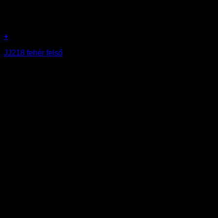
+
JJ218 fehér felső
5990
Ft