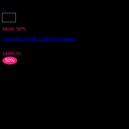
+
Ennek
40
a
terméknek
Akció -50%
több
variációja
Carla Ricci 3066-1210 bézs papucs
van.
A
29990
Ft
változatok
14995
Ft
a
50%
termékoldalon
választhatók
ki