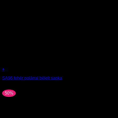
termékoldalon
választhatók
ki
+
SA96 fehér polárral bélelt sapka
3990
Ft
50%