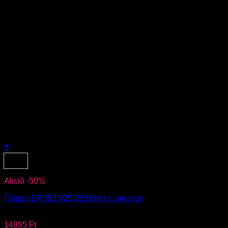
+
Ennek
41
a
terméknek
Akció -50%
több
variációja
Filippo DP3533/25 BEH bézs sneaker
van.
A
29990
Ft
változatok
14995
Ft
a