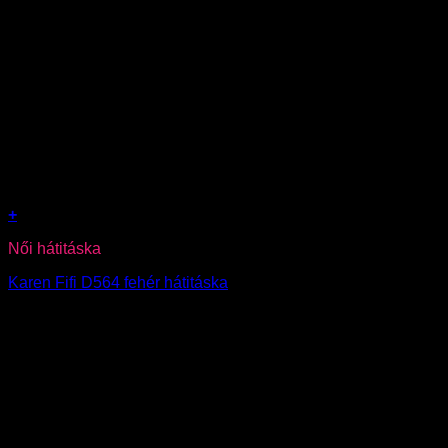
+
Női hátitáska
Karen Fifi D564 fehér hátitáska
17590
Ft