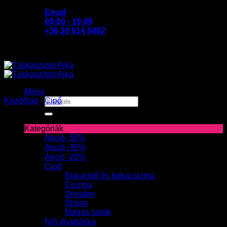
Skip
Email
to
09:00 - 19:00
content
+36 20 614 6402
Menu
Keresés
Kezdőlap
/
Cipő
a
következőre:
Kategóriák
Akció -50%
Akció -30%
Akció -20%
Cipő
Bokacipő és bokacsizma
Csizma
Sneaker
Slipon
Magas sarok
Női divattáska