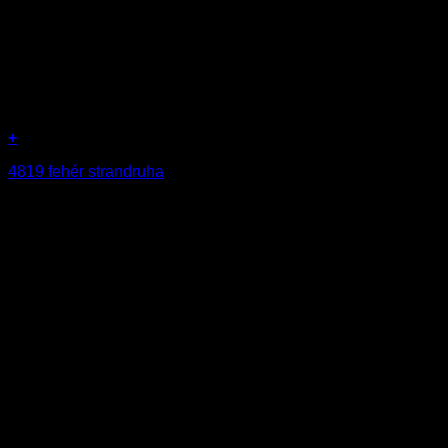
+
4819 fehér strandruha
9990
Ft