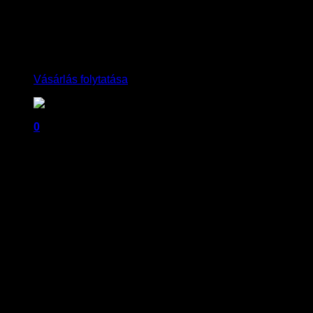
Nincsenek termékek a kosárban.
Vásárlás folytatása
0