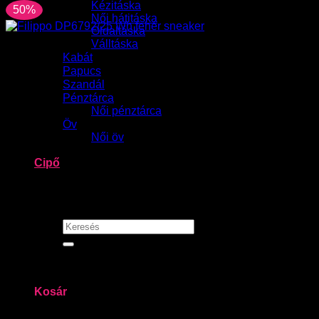
Kézitáska
50%
Női hátitáska
Oldaltáska
Válltáska
Kabát
Papucs
Szandál
Pénztárca
Női pénztárca
Öv
Női öv
Termékek
Cipő
Női divattáska
Akció
Kapcsolat
Keresés
a
következőre:
Belépés
Kosár /
0
Ft
0
Kosár