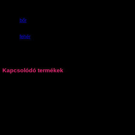
Méret
36, 37, 38, 39, 40
Anyag
bőr
Szín
fehér
Márka
Filippo
Kapcsolódó termékek