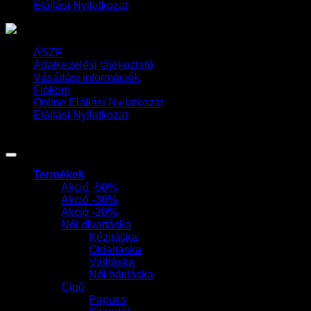
Elállási Nyilatkozat
ÁSZF
Adatkezelési tájékoztató
Vásárlási információk
Fiókom
Online Elállási Nyilatkozat
Elállási Nyilatkozat
Copyright 2026 ©
Táskasziget Ajka
Termékek
Akció -50%
Akció -30%
Akció -20%
Női divattáska
Kézitáska
Oldaltáska
Válltáska
Női hátitáska
Cipő
Papucs