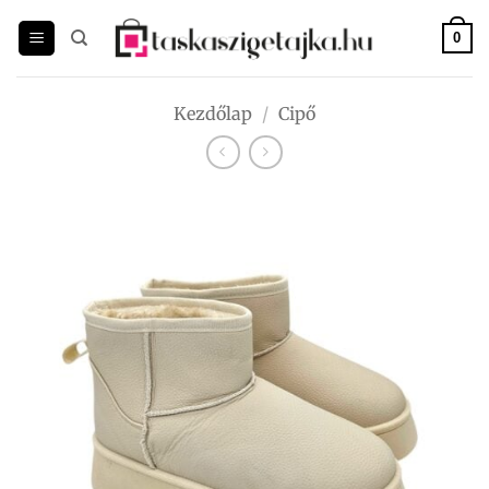
Skip
to
0
content
Kezdőlap
/
Cipő