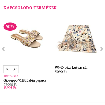
KAPCSOLÓDÓ TERMÉKEK
50%
WJ-10 bézs kutyás sál
36
37
5090
Ft
AKCIÓ -50%
Gioseppo 71191 Labin papucs
27990
Ft
13995
Ft