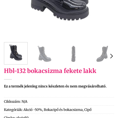
Hbl-132 bokacsizma fekete lakk
Ez a termék jelenleg nincs készleten és nem megvásárolható.
Cikkszám:
N/A
Kategóriák:
Akció -50%
,
Bokacipő és bokacsizma
,
Cipő
Címke:
akcio50