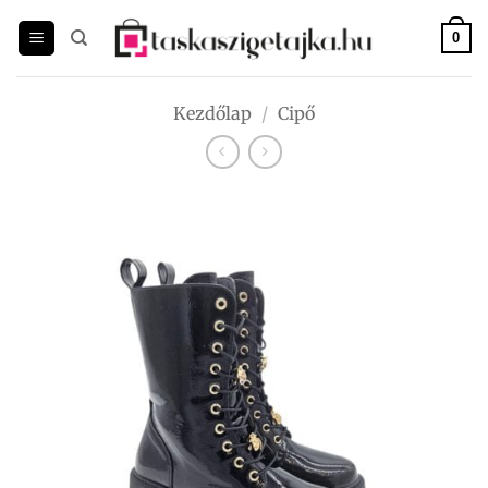
Skip
to
0
content
Kezdőlap
/
Cipő