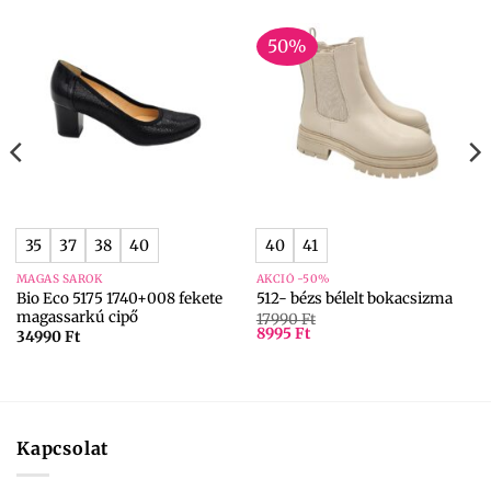
50%
35
37
38
40
40
41
MAGAS SAROK
AKCIÓ -50%
Bio Eco 5175 1740+008 fekete
512- bézs bélelt bokacsizma
magassarkú cipő
17990
Ft
8995
Ft
34990
Ft
Kapcsolat