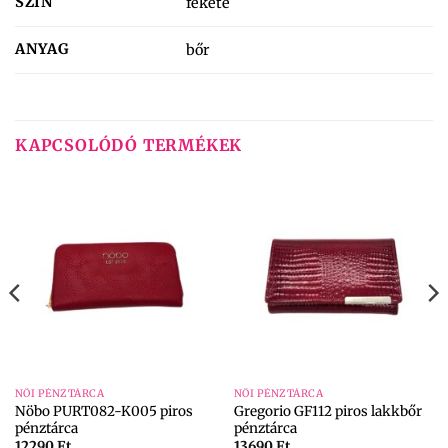
SZÍN
fekete
ANYAG
bőr
KAPCSOLÓDÓ TERMÉKEK
NŐI PÉNZTÁRCA
NŐI PÉNZTÁRCA
Nöbo PURT082-K005 piros
Gregorio GF112 piros lakkbőr
pénztárca
pénztárca
12290
Ft
13690
Ft