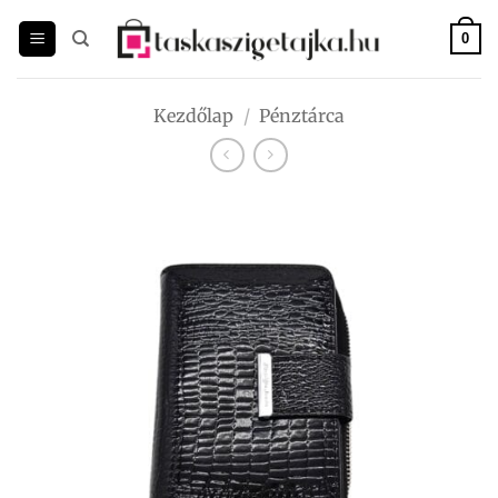
Skip
to
0
content
Kezdőlap
/
Pénztárca