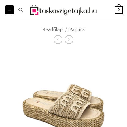
Skip
to
0
content
Kezdőlap
/
Papucs