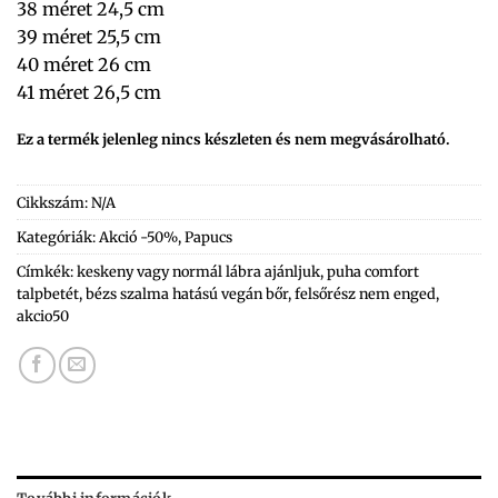
38 méret 24,5 cm
39 méret 25,5 cm
40 méret 26 cm
41 méret 26,5 cm
Ez a termék jelenleg nincs készleten és nem megvásárolható.
Cikkszám:
N/A
Kategóriák:
Akció -50%
,
Papucs
Címkék:
keskeny vagy normál lábra ajánljuk
,
puha comfort
talpbetét
,
bézs szalma hatású vegán bőr
,
felsőrész nem enged
,
akcio50