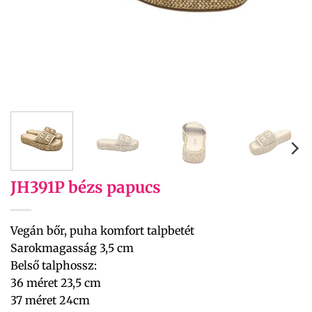
JH391P bézs papucs
Vegán bőr, puha komfort talpbetét
Sarokmagasság 3,5 cm
Belső talphossz:
36 méret 23,5 cm
37 méret 24cm