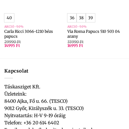
40
36
38
39
AKCIÓ -50%
AKCIÓ -50%
Carla Ricci 3066-1210 bézs
Via Roma Papucs 510 503 04
papucs
arany
29990
Ft
33990
Ft
14995
Ft
16995
Ft
Kapcsolat
Táskasziget Kft.
Üzleteink:
8400 Ajka, Fő u. 66. (TESCO)
9012 Győr, Királyszék u. 33. (TESCO)
Nyitvatartás: H-V 9-19 óráig
Telefon: +36 20 614 6402