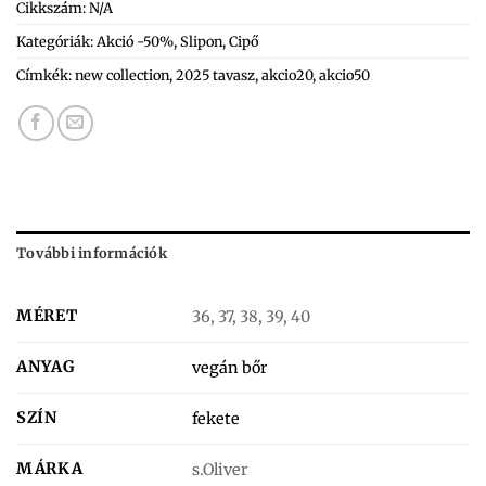
Cikkszám:
N/A
Kategóriák:
Akció -50%
,
Slipon
,
Cipő
Címkék:
new collection
,
2025 tavasz
,
akcio20
,
akcio50
További információk
MÉRET
36, 37, 38, 39, 40
ANYAG
vegán bőr
SZÍN
fekete
MÁRKA
s.Oliver