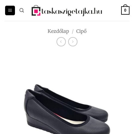
Skip
to
0
content
Kezdőlap
/
Cipő