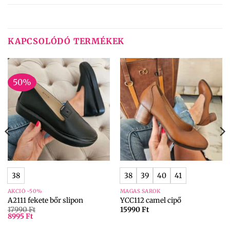
KAPCSOLÓDÓ TERMÉKEK
50%
38
38
39
40
41
AKCIÓ -50%
MAGAS SAROK
A2111 fekete bőr slipon
YCC112 camel cipő
17990
Ft
15990
Ft
8995
Ft