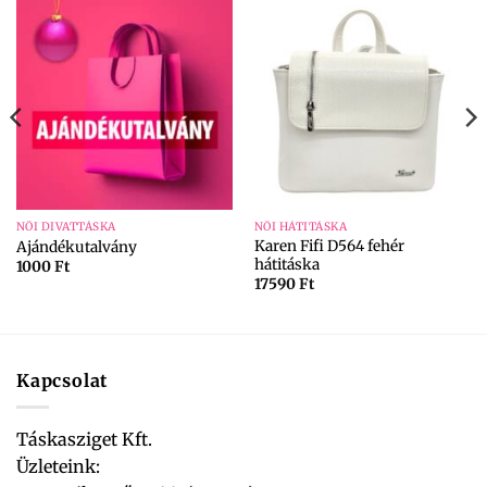
NŐI DIVATTÁSKA
NŐI HÁTITÁSKA
Karen Fifi D564 fehér
Ajándékutalvány
hátitáska
1000
Ft
17590
Ft
Kapcsolat
Táskasziget Kft.
Üzleteink: