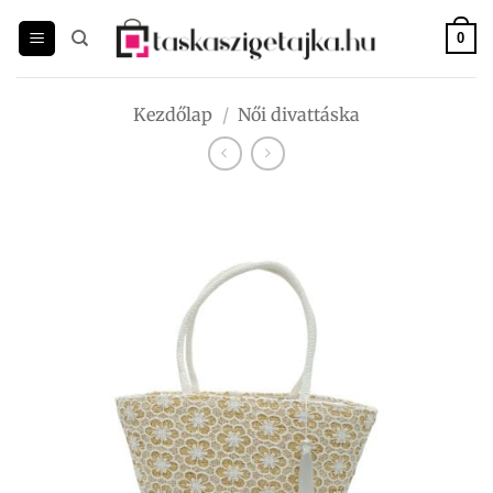
Skip
to
0
content
Kezdőlap
/
Női divattáska