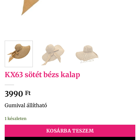
KX63 sötét bézs kalap
3990
Ft
Gumival állítható
1 készleten
KOSÁRBA TESZEM