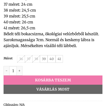
37 méret: 24 cm
38 méret: 24,5 cm
39 méret: 25,5 cm
40 méret: 26 cm
41 méret: 26,5 cm
Bélelt téli bokacsizma, ökológiai velúrbőrből készült.
Sarokmagassága 7cm. Normál és keskeny lábra is
ajánljuk. Mérsékelten vízálló téli lábbeli.
Méret
36
37
38
39
40
41
NS591P bokacsizma sötétbarna velúr mennyiség
KOSÁRBA TESZEM
VÁSÁRLÁS MOST
Cikkszám:
N/A