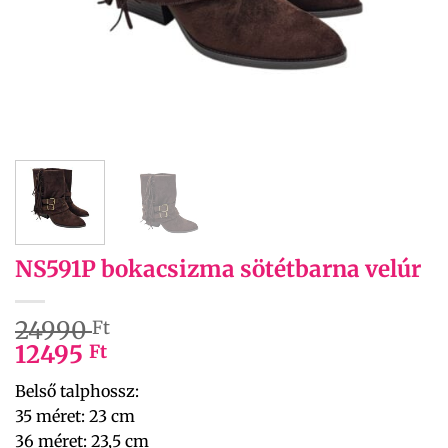
NS591P bokacsizma sötétbarna velúr
24990
Ft
12495
Ft
Belső talphossz:
35 méret: 23 cm
36 méret: 23,5 cm