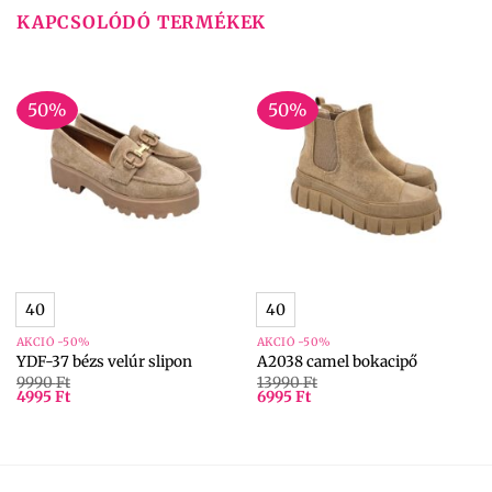
KAPCSOLÓDÓ TERMÉKEK
50%
50%
40
40
AKCIÓ -50%
AKCIÓ -50%
YDF-37 bézs velúr slipon
A2038 camel bokacipő
9990
Ft
13990
Ft
4995
Ft
6995
Ft