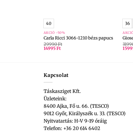
+
+
40
36
AKCIÓ -50%
AKCI
ucs
Carla Ricci 3066-1210 bézs papucs
Gios
29990
Ft
3199
14995
Ft
159
Kapcsolat
Táskasziget Kft.
Üzleteink:
8400 Ajka, Fő u. 66. (TESCO)
9012 Győr, Királyszék u. 33. (TESCO)
Nyitvatartás: H-V 9-19 óráig
Telefon: +36 20 614 6402