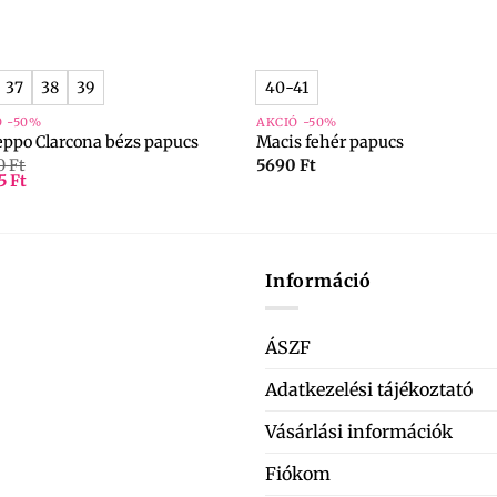
+
37
38
39
40-41
Ó -50%
AKCIÓ -50%
eppo Clarcona bézs papucs
Macis fehér papucs
0
Ft
5690
Ft
95
Ft
Információ
ÁSZF
Adatkezelési tájékoztató
Vásárlási információk
Fiókom