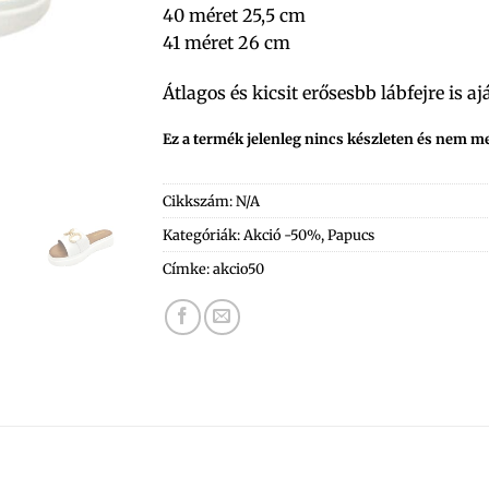
40 méret 25,5 cm
41 méret 26 cm
Átlagos és kicsit erősesbb lábfejre is a
Ez a termék jelenleg nincs készleten és nem m
Cikkszám:
N/A
Kategóriák:
Akció -50%
,
Papucs
Címke:
akcio50