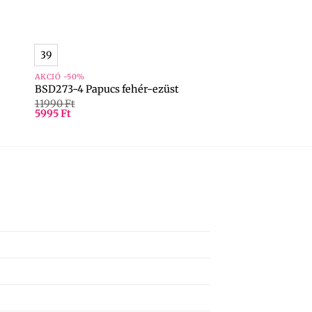
+
39
AKCIÓ -50%
BSD273-4 Papucs fehér-ezüst
11990
Ft
5995
Ft