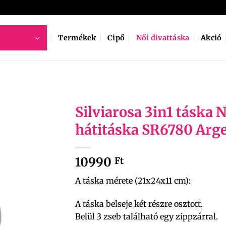
Termékek
Cipő
Női divattáska
Akció
Silviarosa 3in1 táska N
hátitáska SR6780 Arg
10990
Ft
A táska mérete (21x24x11 cm):
A táska belseje két részre osztott.
Belül 3 zseb található egy zippzárral.