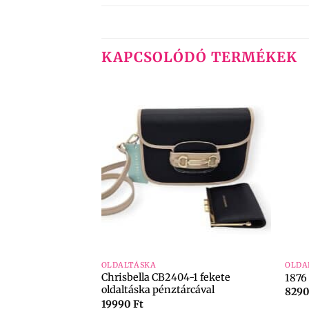
KAPCSOLÓDÓ TERMÉKEK
+
+
OLDALTÁSKA
OLDA
Chrisbella CB2404-1 fekete
18 rose táska
1876 
oldaltáska pénztárcával
829
19990
Ft