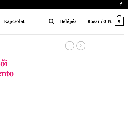
Belépés
Kosár /
0
Ft
Kapcsolat
0
ői
ento