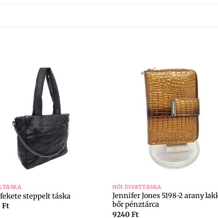
+
LTÁSKA
NŐI DIVATTÁSKA
Jennifer Jones 5198-2 arany lak
fekete steppelt táska
bőr pénztárca
0
Ft
9240
Ft