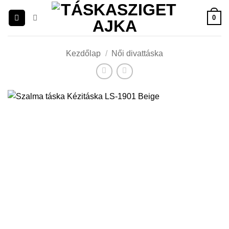
Skip
0
to
content
Kezdőlap
/
Női divattáska