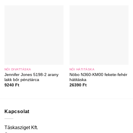
NŐI DIVATTÁSKA
NŐI HÁTITÁSKA
Jennifer Jones 5198-2 arany
Nöbo N360-KM00 fekete-fehér
lakk bőr pénztárca
hátitáska
9240
Ft
26390
Ft
Kapcsolat
Táskasziget Kft.