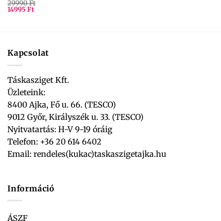
29990
Ft
14995
Ft
Kapcsolat
Táskasziget Kft.
Üzleteink:
8400 Ajka, Fő u. 66. (TESCO)
9012 Győr, Királyszék u. 33. (TESCO)
Nyitvatartás: H-V 9-19 óráig
Telefon: +36 20 614 6402
Email:
rendeles(kukac)taskaszigetajka.hu
Információ
ÁSZF