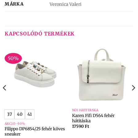
MÁRKA
Veronica Valeri
KAPCSOLÓDÓ TERMÉKEK
50%
NŐI HÁTITÁSKA
37
40
41
Karen Fifi D564 fehér
hátitáska
AKCIÓ -50%
17590
Ft
Filippo DP6854/25 fehér köves
sneaker