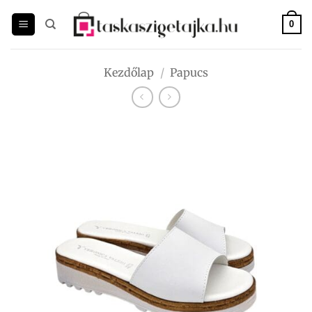
Skip
to
0
content
Kezdőlap
/
Papucs