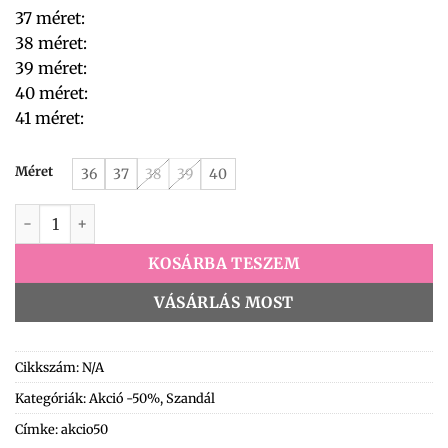
37 méret:
38 méret:
39 méret:
40 méret:
41 méret:
Méret
36
37
38
39
40
Via Roma Szandál 517 8540 d-10 fehér mennyiség
KOSÁRBA TESZEM
VÁSÁRLÁS MOST
Cikkszám:
N/A
Kategóriák:
Akció -50%
,
Szandál
Címke:
akcio50