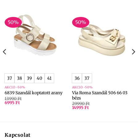
50%
50%
37
38
39
40
41
36
37
AKCIÓ -50%
AKCIÓ -50%
Via Roma Szandál 506 66 03
6839 Szandál koptatott arany
bézs
13990
Ft
6995
Ft
29990
Ft
14995
Ft
Kapcsolat