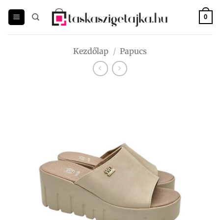
Skip
to
0
content
Kezdőlap
/
Papucs