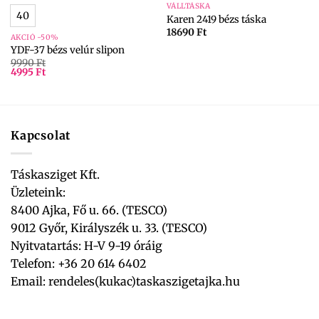
VÁLLTÁSKA
40
Karen 2419 bézs táska
18690
Ft
AKCIÓ -50%
YDF-37 bézs velúr slipon
9990
Ft
4995
Ft
Kapcsolat
Táskasziget Kft.
Üzleteink:
8400 Ajka, Fő u. 66. (TESCO)
9012 Győr, Királyszék u. 33. (TESCO)
Nyitvatartás: H-V 9-19 óráig
Telefon: +36 20 614 6402
Email:
rendeles(kukac)taskaszigetajka.hu