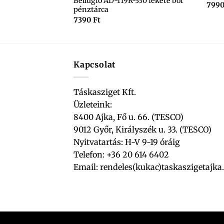
Bellugio AD-119R-330 fekete bőr
e táska
799
pénztárca
7390
Ft
Kapcsolat
Táskasziget Kft.
Üzleteink:
8400 Ajka, Fő u. 66. (TESCO)
9012 Győr, Királyszék u. 33. (TESCO)
Nyitvatartás: H-V 9-19 óráig
Telefon: +36 20 614 6402
Email:
rendeles(kukac)taskaszigetajka