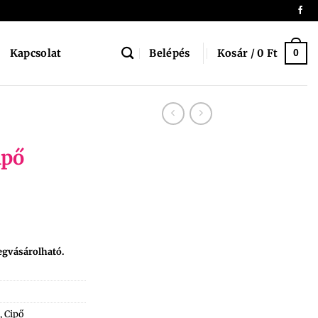
Belépés
Kosár /
0
Ft
Kapcsolat
0
ipő
egvásárolható.
,
Cipő