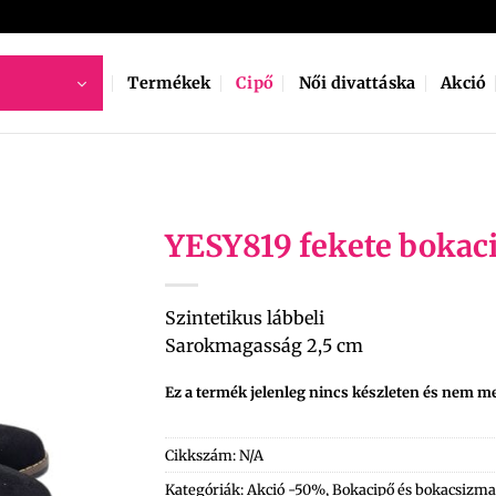
Termékek
Cipő
Női divattáska
Akció
YESY819 fekete bokac
Szintetikus lábbeli
Sarokmagasság 2,5 cm
Ez a termék jelenleg nincs készleten és nem m
Cikkszám:
N/A
Kategóriák:
Akció -50%
,
Bokacipő és bokacsizma