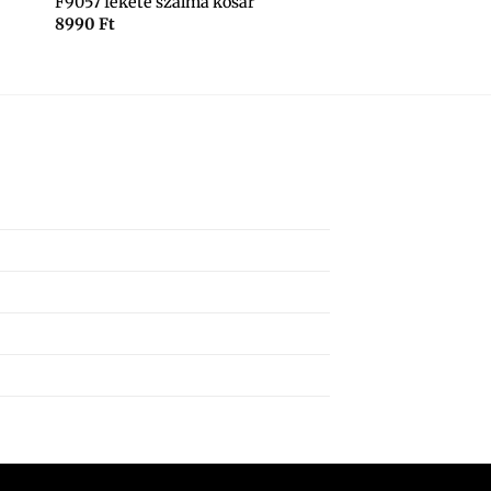
F9057 fekete szalma kosár
8990
Ft