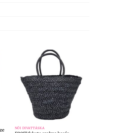
+
NŐI DIVATTÁSKA
ize