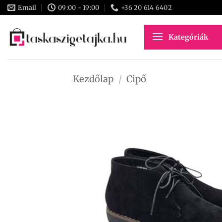
Skip
Email
09:00 - 19:00
+36 20 614 6402
to
content
Kategóriák
Kezdőlap
/
Cipő