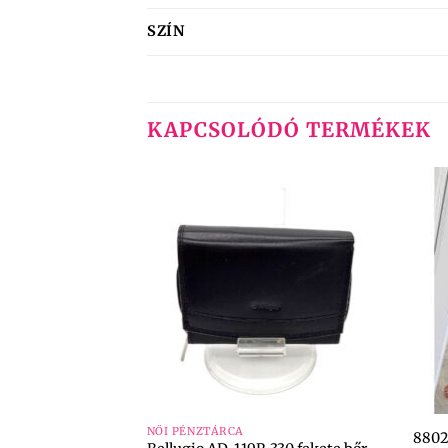
SZÍN
KAPCSOLÓDÓ TERMÉKEK
+
+
NŐI PÉNZTÁRCA
8802