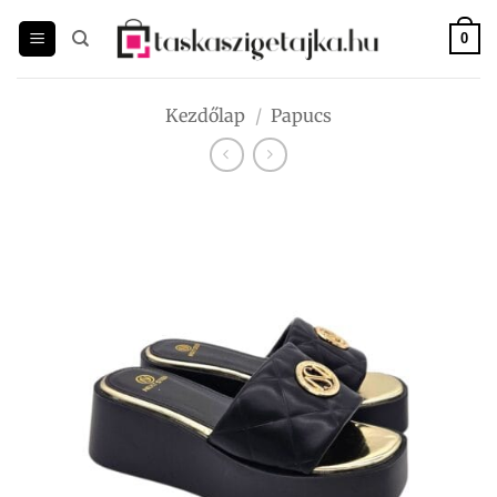
Skip
to
0
content
Kezdőlap
/
Papucs