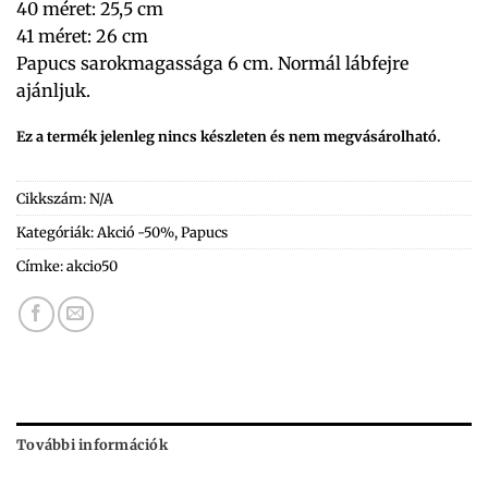
40 méret: 25,5 cm
41 méret: 26 cm
Papucs sarokmagassága 6 cm. Normál lábfejre
ajánljuk.
Ez a termék jelenleg nincs készleten és nem megvásárolható.
Cikkszám:
N/A
Kategóriák:
Akció -50%
,
Papucs
Címke:
akcio50
További információk