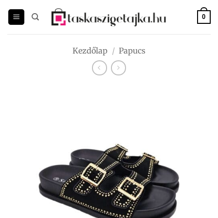
Skip
to
0
content
Kezdőlap
/
Papucs