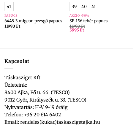
41
39
40
41
PAPUCS
AKCIÓ -50%
6448-3 migeon pezsgő papucs
SF-156 fehér papucs
11990
Ft
11990
Ft
5995
Ft
Kapcsolat
Táskasziget Kft.
Üzleteink:
8400 Ajka, Fő u. 66. (TESCO)
9012 Győr, Királyszék u. 33. (TESCO)
Nyitvatartás: H-V 9-19 óráig
Telefon: +36 20 614 6402
Email:
rendeles(kukac)taskaszigetajka.hu