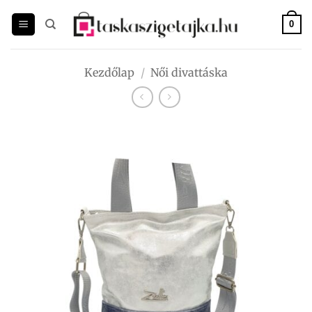
Skip
to
0
content
Kezdőlap
/
Női divattáska