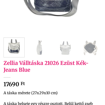
Zellia Válltáska 21026 Ezüst Kék-
Jeans Blue
17690
Ft
A táska mérete (27x29x10 cm)
A táska belseje egy részre osztott. Belül kettő zseb