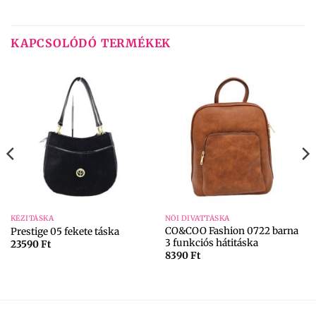
KAPCSOLÓDÓ TERMÉKEK
KÉZITÁSKA
NŐI DIVATTÁSKA
CO&COO Fashion 0722 barna
Prestige 05 fekete táska
3 funkciós hátitáska
23590
Ft
8390
Ft