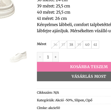
39 méret: 25,5 cm
40 méret: 25,5 cm
41 méret: 26 cm
Kényelmes lábbeli, comfort talpbetétte
lábfejre ajánljuk. Mérsékelten vízálló ut
Méret
36
37
38
39
40
41
6763 Slipon fehér mennyiség
KOSÁRBA TESZEM
VÁSÁRLÁS MOST
Cikkszám:
N/A
Kategóriák:
Akció -50%
,
Slipon
,
Cipő
Címke:
akcio50