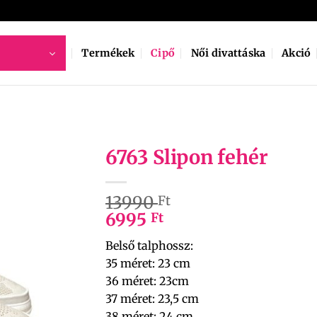
Termékek
Cipő
Női divattáska
Akció
6763 Slipon fehér
13990
Ft
6995
Ft
Belső talphossz:
35 méret: 23 cm
36 méret: 23cm
37 méret: 23,5 cm
38 méret: 24 cm