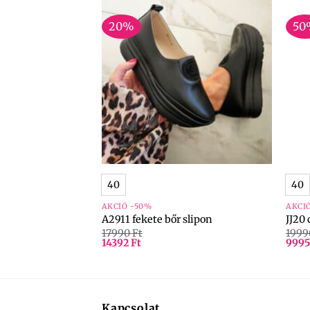
20%
50
+
+
40
40
AKCIÓ -50%
AKCI
 bokacsizma
A2911 fekete bőr slipon
JJ20
17990
Ft
199
14392
Ft
999
Kapcsolat