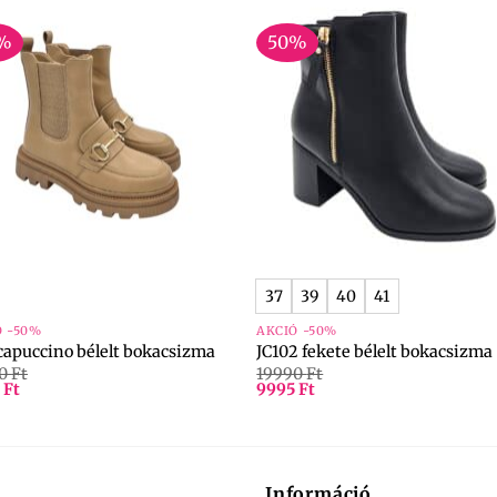
%
50%
+
37
39
40
41
Ó -50%
AKCIÓ -50%
 capuccino bélelt bokacsizma
JC102 fekete bélelt bokacsizma
90
Ft
19990
Ft
5
Ft
9995
Ft
Információ