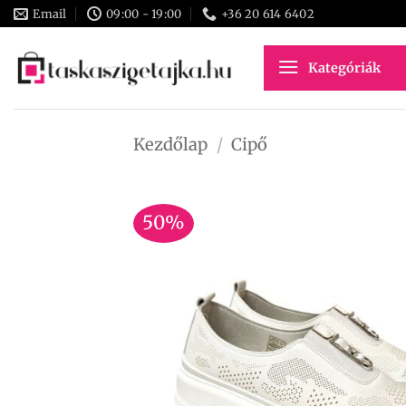
Skip
Email
09:00 - 19:00
+36 20 614 6402
to
content
Kategóriák
Kezdőlap
/
Cipő
50%