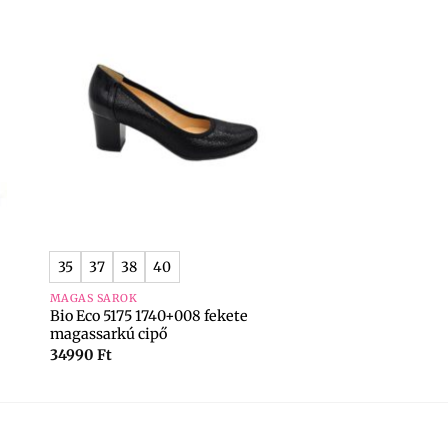
+
35
37
38
40
MAGAS SAROK
Bio Eco 5175 1740+008 fekete
magassarkú cipő
34990
Ft