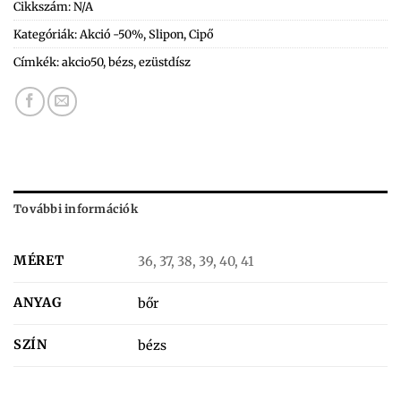
Cikkszám:
N/A
Kategóriák:
Akció -50%
,
Slipon
,
Cipő
Címkék:
akcio50
,
bézs
,
ezüstdísz
További információk
MÉRET
36, 37, 38, 39, 40, 41
ANYAG
bőr
SZÍN
bézs