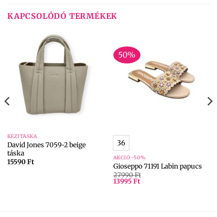
KAPCSOLÓDÓ TERMÉKEK
50%
KÉZITÁSKA
36
David Jones 7059-2 beige
táska
AKCIÓ -50%
15590
Ft
Gioseppo 71191 Labin papucs
27990
Ft
13995
Ft