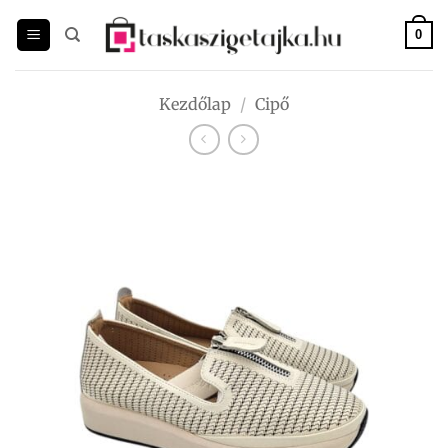
Skip
to
0
content
Kezdőlap
/
Cipő