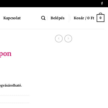
Belépés
Kosár /
0
Ft
Kapcsolat
0
ipon
egvásárolható.