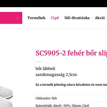
Termékek
Cipő
Női divattáska
Akció
SC5905-2 fehér bőr sl
bőr lábbeli
sarokmagasság 2,5cm
Ez a termék jelenleg nincs készleten és nem m
Cikkszám:
N/A
Kategóriák:
Akció -50%
,
Slipon
,
Cipő