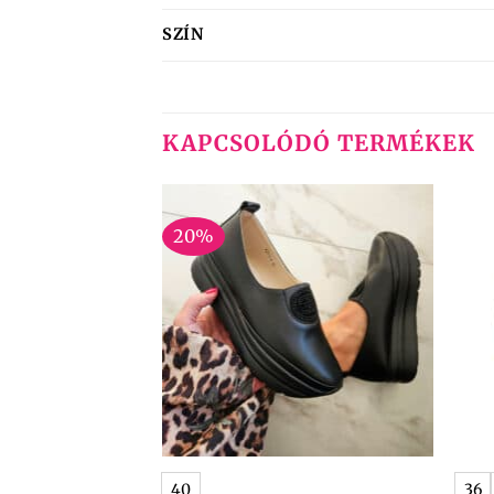
SZÍN
KAPCSOLÓDÓ TERMÉKEK
20%
+
+
0
40
36