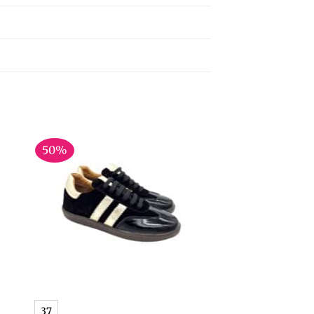
50%
+
37