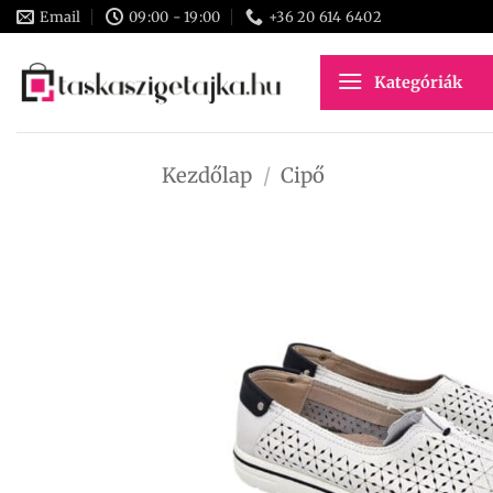
Skip
Email
09:00 - 19:00
+36 20 614 6402
to
content
Kategóriák
Kezdőlap
/
Cipő