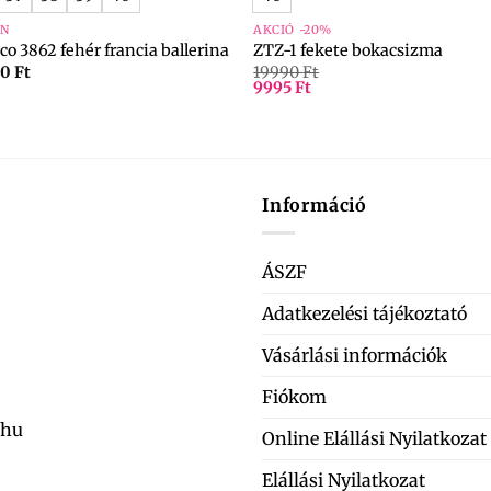
ON
AKCIÓ -20%
co 3862 fehér francia ballerina
ZTZ-1 fekete bokacsizma
90
Ft
19990
Ft
9995
Ft
Információ
ÁSZF
Adatkezelési tájékoztató
Vásárlási információk
Fiókom
.hu
Online Elállási Nyilatkozat
Elállási Nyilatkozat