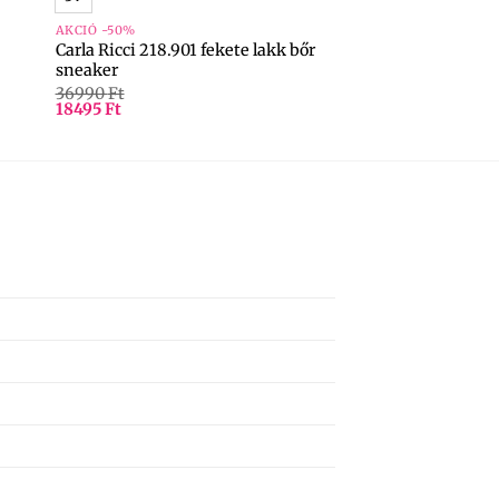
AKCIÓ -50%
Carla Ricci 218.901 fekete lakk bőr
sneaker
36990
Ft
18495
Ft