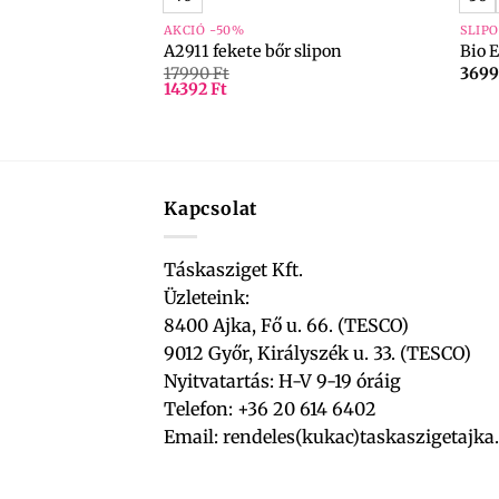
AKCIÓ -50%
SLIP
te francia
A2911 fekete bőr slipon
Bio E
17990
Ft
369
14392
Ft
Kapcsolat
Táskasziget Kft.
Üzleteink:
8400 Ajka, Fő u. 66. (TESCO)
9012 Győr, Királyszék u. 33. (TESCO)
Nyitvatartás: H-V 9-19 óráig
Telefon: +36 20 614 6402
Email:
rendeles(kukac)taskaszigetajka