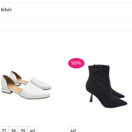
fehér
50%
+
37
38
39
40
40