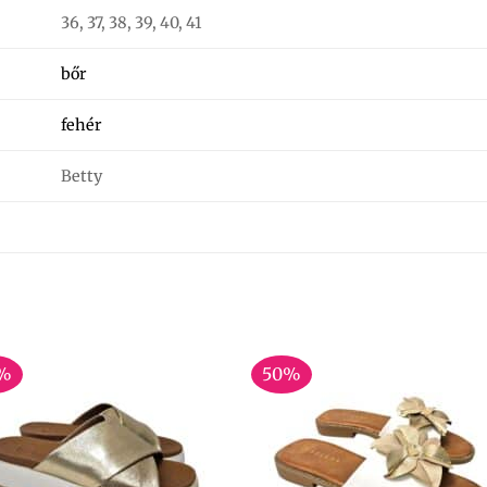
36, 37, 38, 39, 40, 41
bőr
fehér
Betty
%
50%