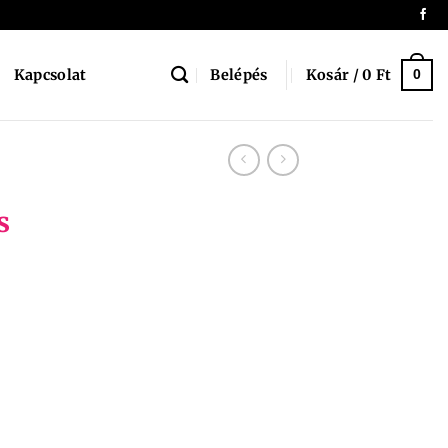
Belépés
Kosár /
0
Ft
Kapcsolat
0
s