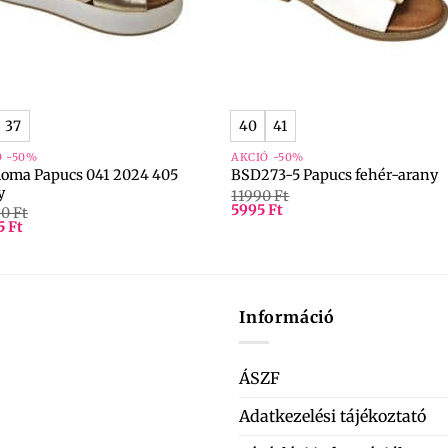
+
37
40
41
Ó -50%
AKCIÓ -50%
Roma Papucs 041 2024 405
BSD273-5 Papucs fehér-arany
y
11990
Ft
5995
Ft
90
Ft
5
Ft
Információ
ÁSZF
Adatkezelési tájékoztató