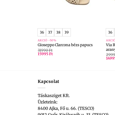
+
+
36
37
38
39
36
AKCIÓ -50%
AKCI
Via 
eige
Gioseppo Clarcona bézs papucs
aran
31990
Ft
15995
Ft
299
1499
Kapcsolat
Táskasziget Kft.
Üzleteink:
8400 Ajka, Fő u. 66. (TESCO)
9012 Győr, Királyszék u. 33. (TESCO)