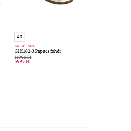
+
40
AKCIÓ -50%
GH5182-3 Papucs fehér
11990
Ft
5995
Ft