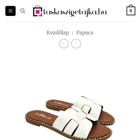
Skip
to
0
content
Kezdőlap
/
Papucs