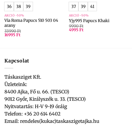
36
38
39
37
39
41
AKCIÓ -50%
AKCIÓ -50%
Via Roma Papucs 510 503 04
Yjy995 Papucs Khaki
arany
9990
Ft
4995
Ft
33990
Ft
16995
Ft
Kapcsolat
Táskasziget Kft.
Üzleteink:
8400 Ajka, Fő u. 66. (TESCO)
9012 Győr, Királyszék u. 33. (TESCO)
Nyitvatartás: H-V 9-19 óráig
Telefon: +36 20 614 6402
Email:
rendeles(kukac)taskaszigetajka.hu