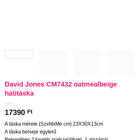
David Jones CM7432 oatmealbeige
hátitáska
17390
Ft
A táska mérete (SzxMxMé cm) 23X30X13cm
A táska belseje egyterű
Belsejében 2 kisebb zseb található, 1 zipzárral