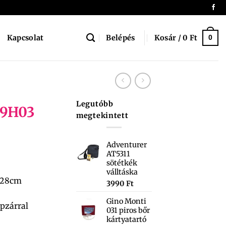
Belépés
Kosár /
0
Ft
Kapcsolat
0
Legutóbb
19H03
megtekintett
Adventurer
AT5311
sötétkék
válltáska
x28cm
3990
Ft
Gino Monti
ipzárral
031 piros bőr
kártyatartó