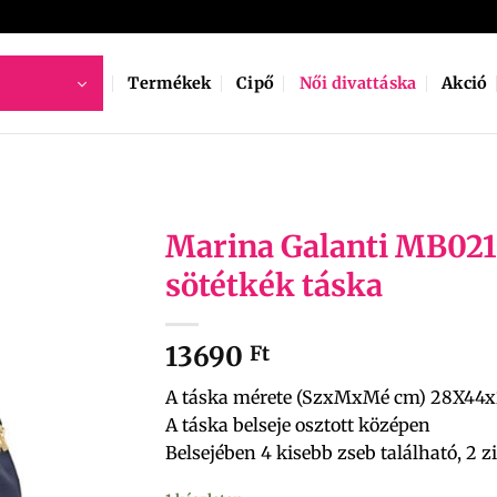
Termékek
Cipő
Női divattáska
Akció
Marina Galanti MB02
sötétkék táska
13690
Ft
A táska mérete (SzxMxMé cm) 28X44
A táska belseje osztott középen
Belsejében 4 kisebb zseb található, 2 z