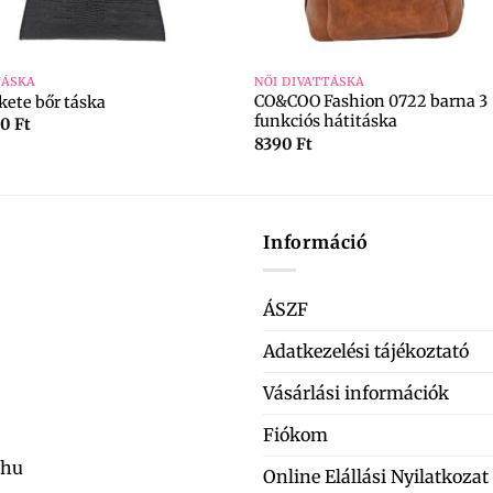
+
TÁSKA
NŐI DIVATTÁSKA
CO&COO Fashion 0722 barna 3
kete bőr táska
funkciós hátitáska
90
Ft
8390
Ft
Információ
ÁSZF
Adatkezelési tájékoztató
Vásárlási információk
Fiókom
.hu
Online Elállási Nyilatkozat