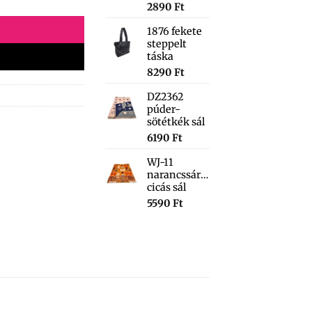
2890
Ft
1876 fekete
steppelt
táska
8290
Ft
DZ2362
púder-
sötétkék sál
6190
Ft
WJ-11
narancssárga
cicás sál
5590
Ft