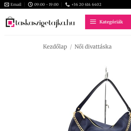
Skip
Email
09:00 - 19:00
+36 20 614 6402
to
content
Kategóriák
Kezdőlap
/
Női divattáska