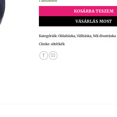
1 készleten
KOSÁRBA TESZEM
VÁSÁRLÁS MOST
Kategóriák:
Oldaltáska
,
Válltáska
,
Női divattáska
Címke:
sötétkék