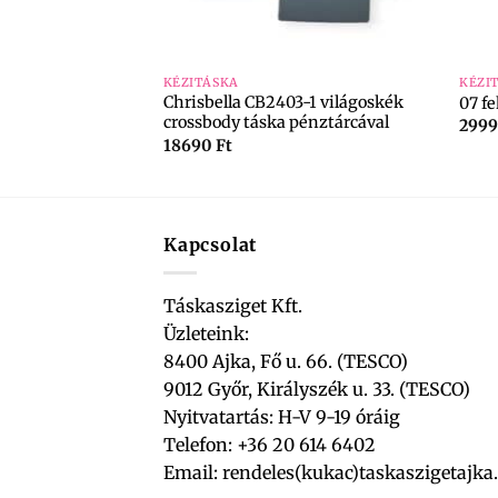
+
+
KÉZITÁSKA
KÉZI
0-2 fekete
Chrisbella CB2403-1 világoskék
07 fe
crossbody táska pénztárcával
299
18690
Ft
Kapcsolat
Táskasziget Kft.
Üzleteink:
8400 Ajka, Fő u. 66. (TESCO)
9012 Győr, Királyszék u. 33. (TESCO)
Nyitvatartás: H-V 9-19 óráig
Telefon: +36 20 614 6402
Email:
rendeles(kukac)taskaszigetajka