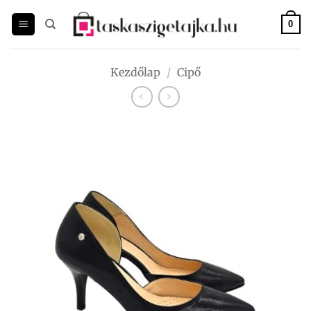
Skip
to
0
content
Kezdőlap
/
Cipő