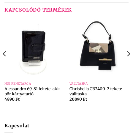
KAPCSOLÓDÓ TERMÉKEK
NŐI PÉNZTÁRCA
VÁLLTÁSKA
Alessandro 69-81 fekete lakk
Chrisbella CB2400-2 fekete
bőr kártyatartó
válltáska
4890
Ft
20890
Ft
Kapcsolat