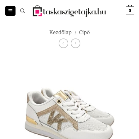
Skip
to
0
content
Kezdőlap
/
Cipő