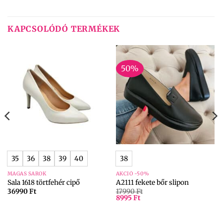
KAPCSOLÓDÓ TERMÉKEK
50%
35
36
38
39
40
38
MAGAS SAROK
AKCIÓ -50%
Sala 1618 törtfehér cipő
A2111 fekete bőr slipon
36990
Ft
17990
Ft
8995
Ft