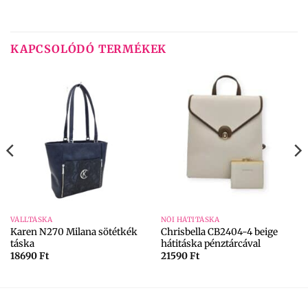
KAPCSOLÓDÓ TERMÉKEK
VÁLLTÁSKA
NŐI HÁTITÁSKA
Karen N270 Milana sötétkék
Chrisbella CB2404-4 beige
táska
hátitáska pénztárcával
18690
Ft
21590
Ft