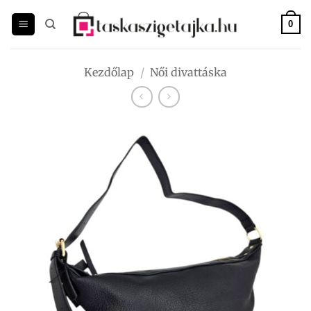
Skip
to
0
content
Kezdőlap
/
Női divattáska