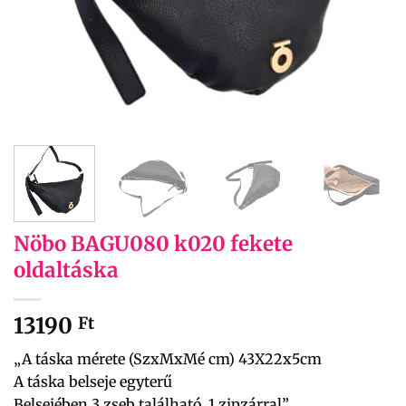
Nöbo BAGU080 k020 fekete
oldaltáska
13190
Ft
„A táska mérete (SzxMxMé cm) 43X22x5cm
A táska belseje egyterű
Belsejében 3 zseb található, 1 zipzárral”