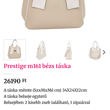
Prestige m161 bézs táska
26190
Ft
A táska mérete (SzxMxMé cm) 34X24X12cm
A táska belseje egyterű
Belsejében 2 kisebb zseb található, 1 zipzárral