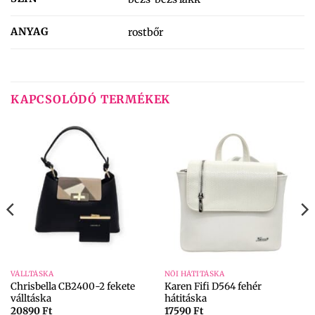
ANYAG
rostbőr
KAPCSOLÓDÓ TERMÉKEK
VÁLLTÁSKA
NŐI HÁTITÁSKA
Chrisbella CB2400-2 fekete
Karen Fifi D564 fehér
válltáska
hátitáska
20890
Ft
17590
Ft