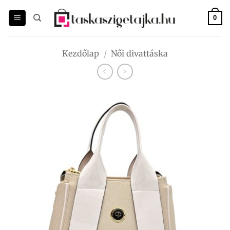
Skip
to
0
content
Kezdőlap
/
Női divattáska