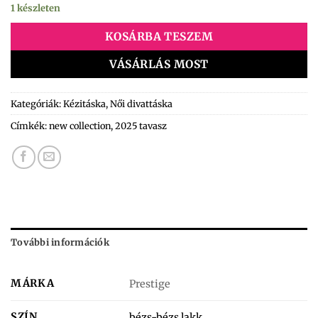
1 készleten
KOSÁRBA TESZEM
VÁSÁRLÁS MOST
Kategóriák:
Kézitáska
,
Női divattáska
Címkék:
new collection
,
2025 tavasz
További információk
MÁRKA
Prestige
SZÍN
bézs-bézs lakk