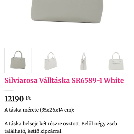
Silviarosa Válltáska SR6589-1 White
12190
Ft
A táska mérete (35x26x14 cm):
A táska belseje két részre osztott. Belül négy zseb
található, kettő zipzárral.