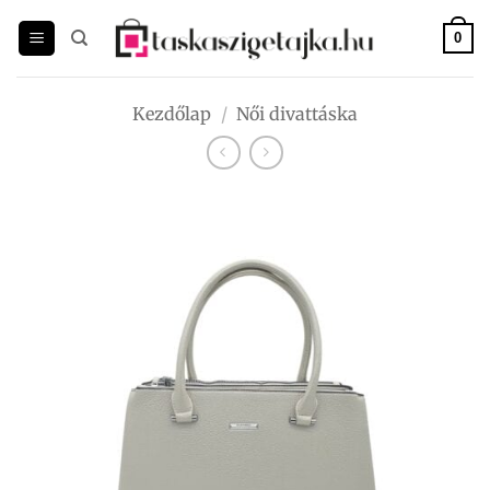
Skip
to
0
content
Kezdőlap
/
Női divattáska