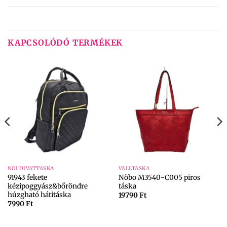
KAPCSOLÓDÓ TERMÉKEK
NŐI DIVATTÁSKA
VÁLLTÁSKA
91943 fekete
Nöbo M3540-C005 piros
kézipoggyász&bőröndre
táska
húzgható hátitáska
19790
Ft
7990
Ft