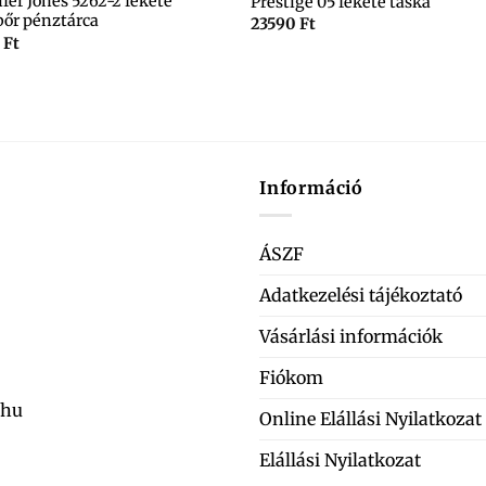
fer Jones 5262-2 fekete
Prestige 05 fekete táska
bőr pénztárca
23590
Ft
0
Ft
Információ
ÁSZF
Adatkezelési tájékoztató
Vásárlási információk
Fiókom
.hu
Online Elállási Nyilatkozat
Elállási Nyilatkozat