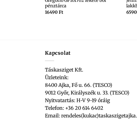
Gregorio GF101702 fekete bőr
Jenni
pénztárca
lakk
16490
Ft
659
0+008 fekete
Kapcsolat
Táskasziget Kft.
Üzleteink:
8400 Ajka, Fő u. 66. (TESCO)
9012 Győr, Királyszék u. 33. (TESCO)
Nyitvatartás: H-V 9-19 óráig
Telefon: +36 20 614 6402
Email:
rendeles(kukac)taskaszigetajka