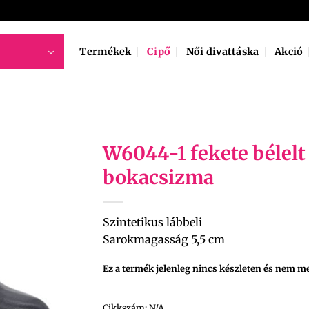
Termékek
Cipő
Női divattáska
Akció
W6044-1 fekete bélelt
bokacsizma
Szintetikus lábbeli
Sarokmagasság 5,5 cm
Ez a termék jelenleg nincs készleten és nem m
Cikkszám:
N/A