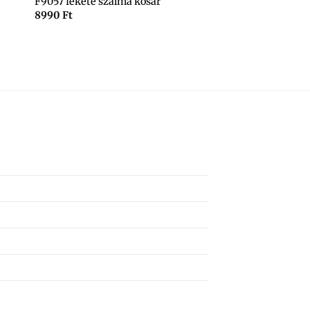
F9057 fekete szalma kosár
8990
Ft