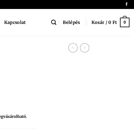
Belépés
Kosár /
0
Ft
Kapcsolat
0
egvásárolható.