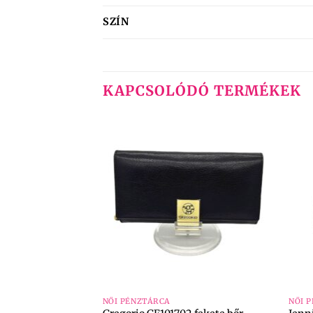
SZÍN
KAPCSOLÓDÓ TERMÉKEK
+
+
NŐI PÉNZTÁRCA
NŐI 
0