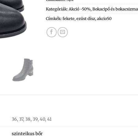
Kategóriák:
Akció -50%
,
Bokacipő és bokacsizma
Címkék:
fekete
,
ezüst dísz
,
akcio50
36, 37, 38, 39, 40, 41
szinteikus bőr