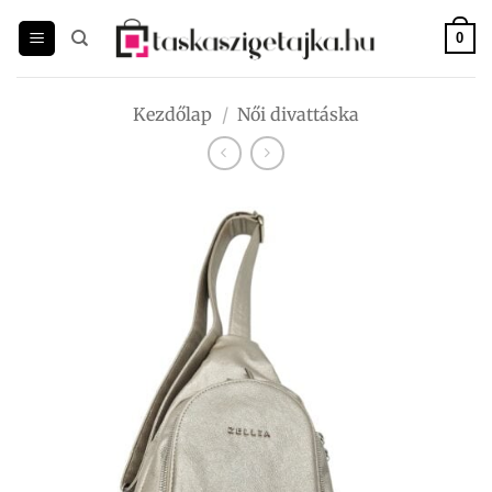
Skip
to
0
content
Kezdőlap
/
Női divattáska