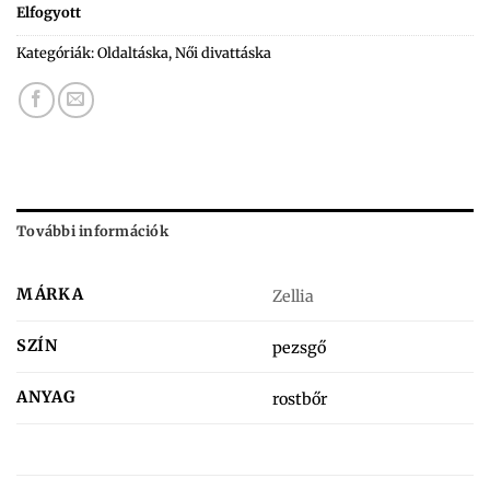
Elfogyott
Kategóriák:
Oldaltáska
,
Női divattáska
További információk
MÁRKA
Zellia
SZÍN
pezsgő
ANYAG
rostbőr