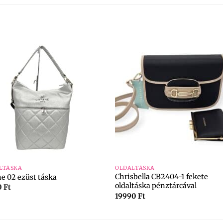
+
LTÁSKA
OLDALTÁSKA
Chrisbella CB2404-1 fekete
ne 02 ezüst táska
oldaltáska pénztárcával
0
Ft
19990
Ft