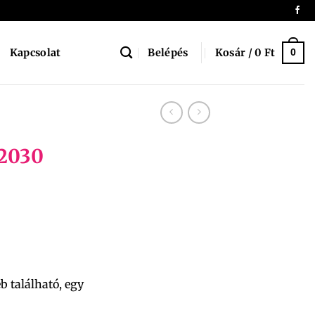
Belépés
Kosár /
0
Ft
Kapcsolat
0
22030
eb található, egy