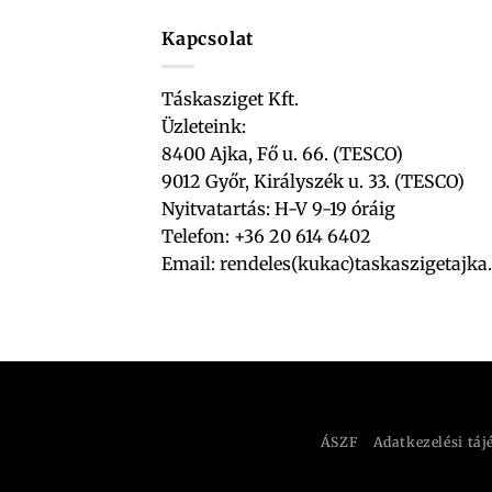
Kapcsolat
Táskasziget Kft.
Üzleteink:
8400 Ajka, Fő u. 66. (TESCO)
9012 Győr, Királyszék u. 33. (TESCO)
Nyitvatartás: H-V 9-19 óráig
Telefon: +36 20 614 6402
Email:
rendeles(kukac)taskaszigetajka
ÁSZF
Adatkezelési táj