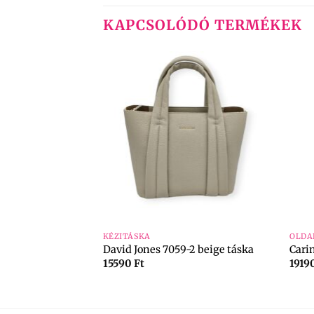
KAPCSOLÓDÓ TERMÉKEK
+
+
KÉZITÁSKA
OLDA
4-beige crossbody
David Jones 7059-2 beige táska
Cari
al
15590
Ft
1919