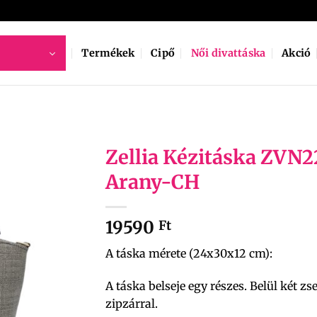
Termékek
Cipő
Női divattáska
Akció
Zellia Kézitáska ZVN
Arany-CH
19590
Ft
A táska mérete (24x30x12 cm):
A táska belseje egy részes. Belül két zs
zipzárral.