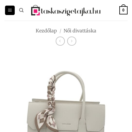
Skip
to
0
content
Kezdőlap
/
Női divattáska