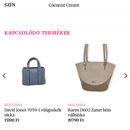
SZÍN
Coconut Cream
KAPCSOLÓDÓ TERMÉKEK
KÉZITÁSKA
VÁLLTÁSKA
David Jones 7059-1 világoskék
Karen D602 Zanet bézs
táska
válltáska
15190
Ft
19790
Ft