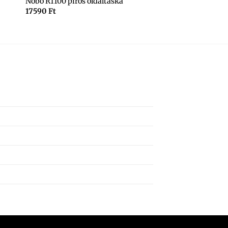
Nöbo R1100 piros oldaltáska
17590
Ft