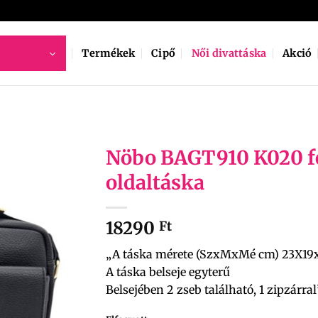
Termékek
Cipő
Női divattáska
Akció
Nöbo BAGT910 K020 f
oldaltáska
18290
Ft
„A táska mérete (SzxMxMé cm) 23X1
A táska belseje egyterű
Belsejében 2 zseb található, 1 zipzárral