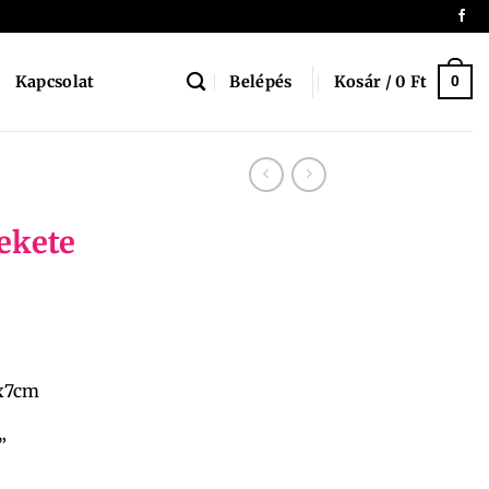
Belépés
Kosár /
0
Ft
Kapcsolat
0
ekete
9x7cm
”