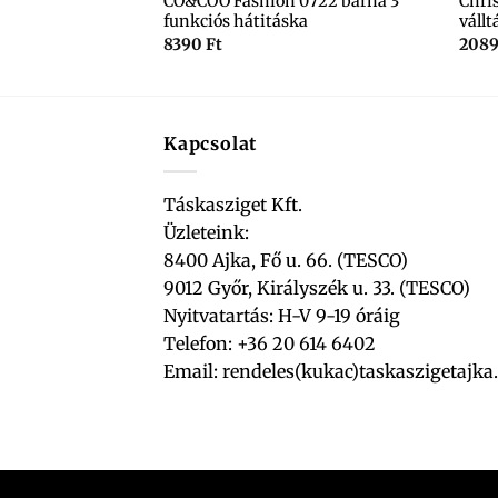
0-2 fekete
CO&COO Fashion 0722 barna 3
Chri
funkciós hátitáska
vállt
8390
Ft
208
Kapcsolat
Táskasziget Kft.
Üzleteink:
8400 Ajka, Fő u. 66. (TESCO)
9012 Győr, Királyszék u. 33. (TESCO)
Nyitvatartás: H-V 9-19 óráig
Telefon: +36 20 614 6402
Email:
rendeles(kukac)taskaszigetajka