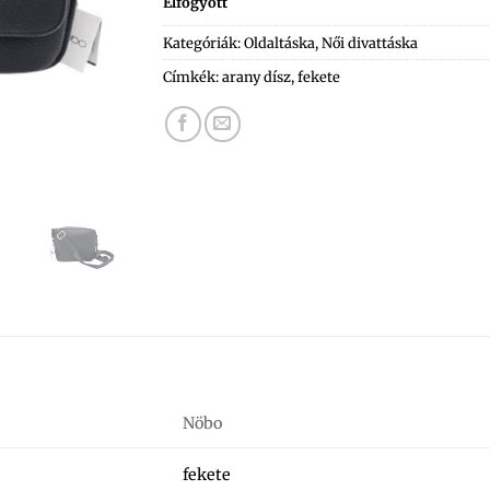
Elfogyott
Kategóriák:
Oldaltáska
,
Női divattáska
Címkék:
arany dísz
,
fekete
Nöbo
fekete