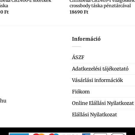
sbella CB2400-2 sötétkék
Chrisbella CB2403-1 világoskék
áska
crossbody táska pénztárcával
90
Ft
18690
Ft
Információ
ÁSZF
Adatkezelési tájékoztató
Vásárlási információk
Fiókom
.hu
Online Elállási Nyilatkozat
Elállási Nyilatkozat