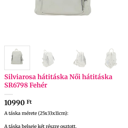
Silviarosa hátitáska Női hátitáska
SR6798 Fehér
10990
Ft
A táska mérete (25x33x11cm):
A táska belseje két részre osztott.