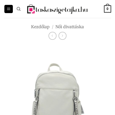
Skip
to
0
content
Kezdőlap
/
Női divattáska