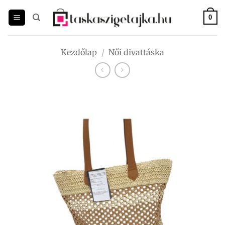
Skip
to
0
content
Kezdőlap
/
Női divattáska