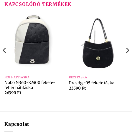
KAPCSOLÓDÓ TERMÉKEK
NŐI HÁTITÁSKA
KÉZITÁSKA
Nöbo N360-KM00 fekete-
Prestige 05 fekete táska
fehér hátitáska
23590
Ft
26390
Ft
Kapcsolat